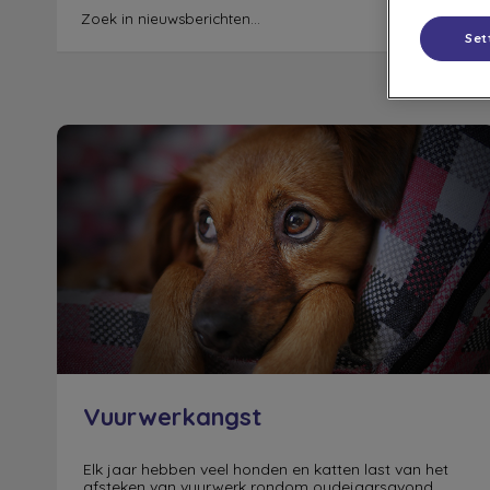
Set
Vuurwerkangst
Vuurwerkangst
Elk jaar hebben veel honden en katten last van het
afsteken van vuurwerk rondom oudejaarsavond.