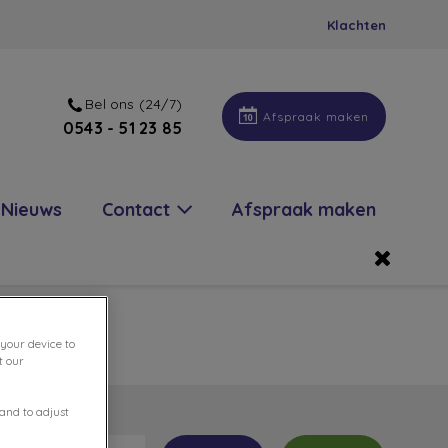
Klachten
Bel ons (24/7)
Afspraak maken
0543 - 51 23 85
Nieuws
Contact
Afspraak maken
 your device to
t our
 and to adjust