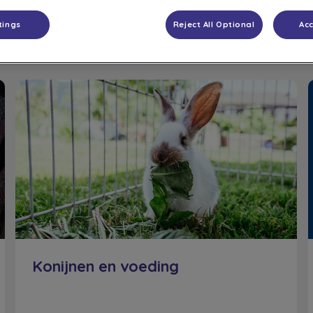
Filteren met
tings
Reject All Optional
Acc
Konijnen en voeding
Konijnen en voeding