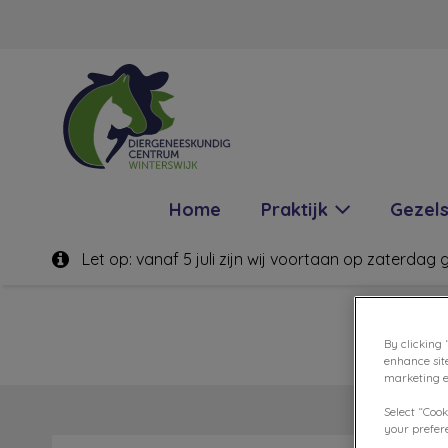
Homepage Diergeneeskundig Centru
Home
Praktijk
Gezel
Let op: vanaf 5 juli zijn wij voortaan op zaterdag
By clicking 
enhance sit
marketing ef
Select “Cook
your prefere