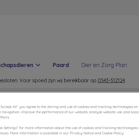
m Winterswijk
schapsdieren
Paard
Dier en Zorg Plan
 gesloten. Voor spoed zijn wij bereikbaar op
0543-512124
“Accept All” you agree to the storing and use of cookies and tracking technologies on
e navigation, improve the performance of our website, analyse website use, and assis
forts.
ie Settings” for more information about the use of cookies and tracking technologies
nces. More information is available in our Privacy Notice and Cookie Policy.