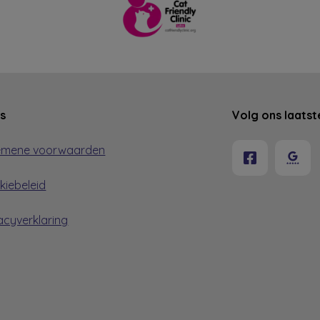
ks
Volg ons laatst
emene voorwaarden
kiebeleid
acyverklaring