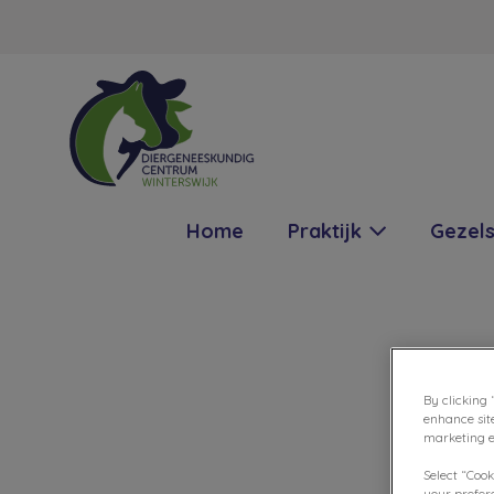
Homepage Diergeneeskundig Centru
Home
Praktijk
Gezel
By clicking 
enhance sit
marketing ef
Select “Cook