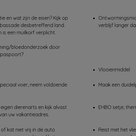
e en wat zijn de eisen? Kijk op
Ontwormingsmidd
ambassade desbetreffend land.
verblijf langer d
s een muilkorf verplicht.
ming/bloedonderzoek door
t paspoort?
Vlooienmiddel
 speciaal voer, neem voldoende
Maak een duidelij
gen dierenarts en kijk alvast
EHBO setje, therm
 van uw vakantieadres.
of kat niet vrij in de auto
Reist met het vl