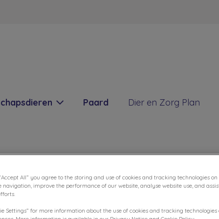
m Winterswijk
schapsdieren
Paard
Dier en Zorg Plan
De vakantiechecklist
“Accept All” you agree to the storing and use of cookies and tracking technologies on
e navigation, improve the performance of our website, analyse website use, and assis
forts.
ie Settings” for more information about the use of cookies and tracking technologies
mei 11 2022, 13:51