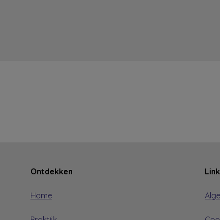
Ontdekken
Lin
Home
Alg
Praktijk
Coo