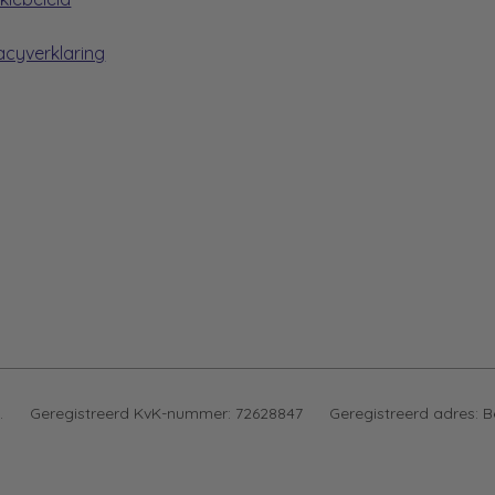
acyverklaring
.
Geregistreerd KvK-nummer:
72628847
Geregistreerd adres:
B