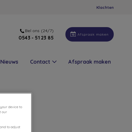
Klachten
Bel ons (24/7)
Afspraak maken
0543 - 51 23 85
Nieuws
Contact
Afspraak maken
 your device to
t our
 and to adjust