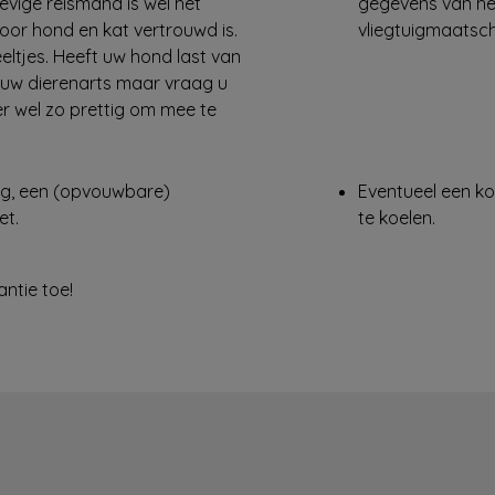
vige reismand is wel het
gegevens van het
voor hond en kat vertrouwd is.
vliegtuigmaatsch
eltjes. Heeft uw hond last van
ij uw dierenarts maar vraag u
ier wel zo prettig om mee te
g, een (opvouwbare)
Eventueel een k
et.
te koelen.
antie toe!