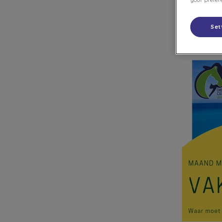
your prefere
Set