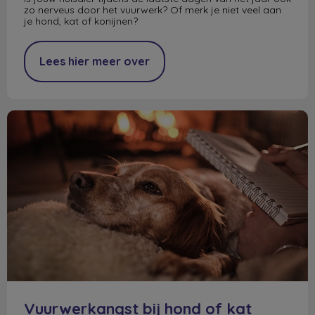
zo nerveus door het vuurwerk? Of merk je niet veel aan
je hond, kat of konijnen?
Lees hier meer over
Vuurwerkangst bij hond of kat
Vuurwerkangst bij hond of kat