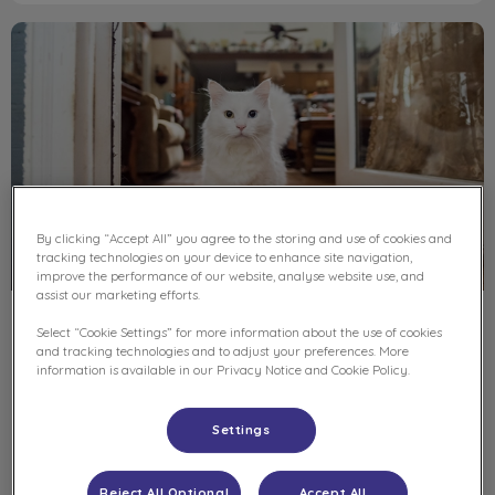
Verzekering
By clicking “Accept All” you agree to the storing and use of cookies and
tracking technologies on your device to enhance site navigation,
improve the performance of our website, analyse website use, and
assist our marketing efforts.
Verzekering
Select “Cookie Settings” for more information about the use of cookies
and tracking technologies and to adjust your preferences. More
information is available in our Privacy Notice and Cookie Policy.
Dit zijn betrouwbare websites waar je een
dierenverzekering kunt afsluiten.
Settings
Lees hier meer over
Reject All Optional
Accept All